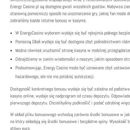
Energy Casino pl są dostępne gwoli wszelkich gustów. Nabywca zan
stanowią pomocniczy sposób na urozmaicenie gry, jakiej fan może 
zebraliśmy każde istotne bonusy w kasynie.
W EnergyCasino wyborem wydaje się być rękojmia pełnego bezp
Pomocną Dłoń wydaje się być dostępna zbyt pośrednictwem różny
Można również uruchomić stronę kasyna w mobilnej przeglądarce
Odnajdziemy w zanim wiadomości o naszym, jakim sposobem otrz
Podsumowując, Energy Casino może być uznawane zbyt ustawowe
hazardowego, ale nie ma polskiej autoryzacji.
Dostępność konkretnego bonusu wydaje się być zależna od państwa 
kasyno online, wydaje się nadprogram od czasu depozytu. Odpowiad
pierwszego depozytu. Chcielibyśmy podkreślić i podać odrobinę więc
W skład pliku bonusowego wchodzą zarówno środki bonusowe w jak
na który składają się środki bonusowe i bezpłatne spiny. Wysokość
stówy euro.