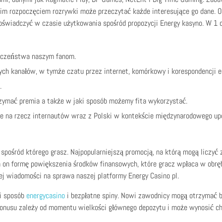
im rozpoczęciem rozrywki może przeczytać każde interesujące go dane. O
doświadczyć w czasie użytkowania spośród propozycji Energy kasyno. W 1 
ieczeństwa naszym fanom.
ch kanałów, w tymże czatu przez internet, komórkowy i korespondencji e
.
ymać premia a także w jaki sposób możemy fita wykorzystać.
 na rzecz internautów wraz z Polski w kontekście międzynarodowego up
spośród którego grasz. Najpopularniejszą promocją, na którą mogą liczyć
a on formę powiększenia środków finansowych, które gracz wpłaca w obrę
ej wiadomości na sprawa naszej platformy Energy Casino pl.
i sposób
energycasino
i bezpłatne spiny. Nowi zawodnicy mogą otrzymać b
 bonusu zależy od momentu wielkości głównego depozytu i może wynosić c