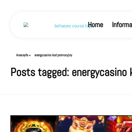
Home
Informa
Bella Eyes Course III
Coming Soon!
Anasayfa
»
energycasino kod promocyjny
Posts tagged: energycasino 